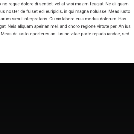
ix no reque dolore di sentiet, vel at wisi mazim feugiat. Ne ali quam
ius noster de fuiset edi euripidis, in qui magna noluisse. Meas iusto
 harum simul interpretaris. Cu vix labore euis modus dolorum. Has
at. Neis aliquam apeirian mel, and choro regione virtute per. An ius
e. Meas de iusto oporteres an. Ius ne vitae parte repuds iandae, sed