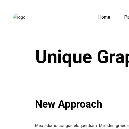
Home
P
Unique Gra
New Approach
Mea adums congue eloquentiam. Mel idim graece alteru