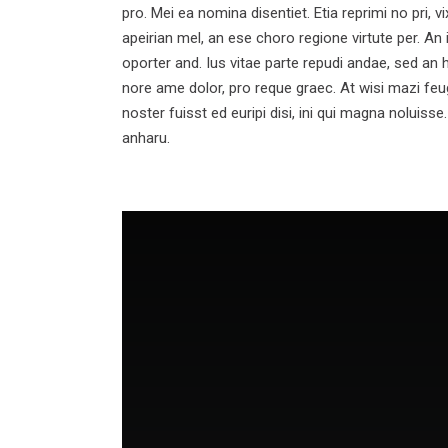
pro. Mei ea nomina disentiet. Etia reprimi no pri, v
apeirian mel, an ese choro regione virtute per. An 
oporter and. Ius vitae parte repudi andae, sed an
nore ame dolor, pro reque graec. At wisi mazi feug
noster fuisst ed euripi disi, ini qui magna noluiss
anharu.